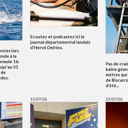
Ecoutez et podcastez ici le
journal départemental landais
d'Hervé Delrieu.
entes lors
nde à la
ormule 16.
Pas de crai
squ'au 31
baïne géan
u de
mètres qui
ndes.
de Biscarr
d'été...
15/07/26
13/07/26