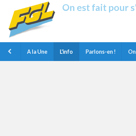
On est fait pour 
Fréquence G
1ère Radio FM du Nord des Landes, 
Montois et du Grand Dax
A la Une
L'info
Parlons-en !
On 