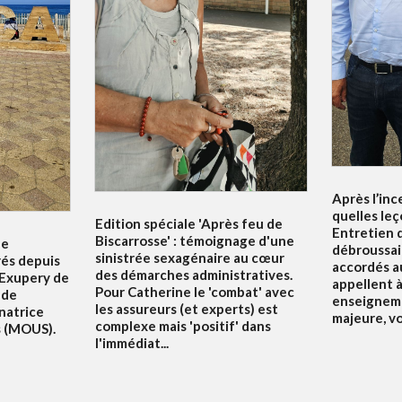
Après l’inc
quelles leç
Edition spéciale 'Après feu de
Entretien d
Biscarrosse' : témoignage d'une
le
débroussai
sinistrée sexagénaire au cœur
rés depuis
accordés au
des démarches administratives.
 Exupery de
appellent à 
Pour Catherine le 'combat' avec
 de
enseigneme
les assureurs (et experts) est
natrice
majeure, v
complexe mais 'positif' dans
s (MOUS).
l'immédiat...