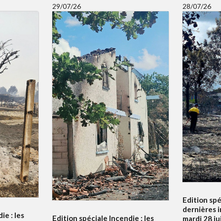
29/07/26
28/07/26
Edition spé
dernières 
ie : les
Edition spéciale Incendie : les
mardi 28 ju