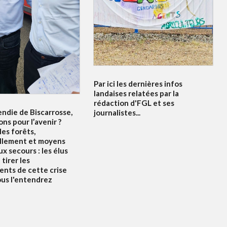
Par ici les dernières infos
landaises relatées par la
rédaction d'FGL et ses
endie de Biscarrosse,
journalistes...
ons pour l’avenir ?
es forêts,
llement et moyens
x secours : les élus
tirer les
nts de cette crise
ous l'entendrez