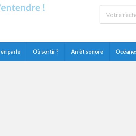
s'entendre !
rands Lacs
89.3 
du Littoral landais, du Marensin, du Pays
en parle
Où sortir ?
Arrêt sonore
Océane