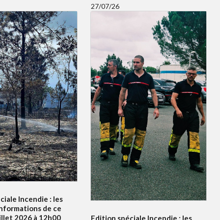
27/07/26
ciale Incendie : les
informations de ce
illet 2026 à 12h00
Edition spéciale Incendie : les