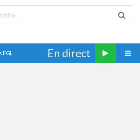
Biscarrosse 98.3 Plages océanes 91.1 Mimizan 93.7 Ste-Eulalie
94.7 Grand Dax 91.9 Soustons 90.1 Mt-de-Marsan
En direct
s FGL