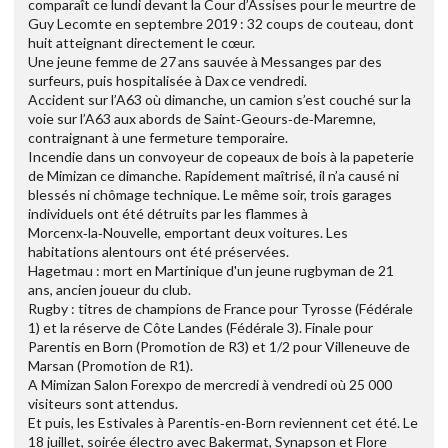
comparaît ce lundi devant la Cour d’Assises pour le meurtre de
Guy Lecomte en septembre 2019 : 32 coups de couteau, dont
huit atteignant directement le cœur.
Une jeune femme de 27 ans sauvée à Messanges par des
surfeurs, puis hospitalisée à Dax ce vendredi.
Accident sur l’A63 où dimanche, un camion s’est couché sur la
voie sur l’A63 aux abords de Saint‑Geours‑de‑Maremne,
contraignant à une fermeture temporaire.
Incendie dans un convoyeur de copeaux de bois à la papeterie
de Mimizan ce dimanche. Rapidement maîtrisé, il n’a causé ni
blessés ni chômage technique. Le même soir, trois garages
individuels ont été détruits par les flammes à
Morcenx‑la‑Nouvelle, emportant deux voitures. Les
habitations alentours ont été préservées.
Hagetmau : mort en Martinique d'un jeune rugbyman de 21
ans, ancien joueur du club.
Rugby : titres de champions de France pour Tyrosse (Fédérale
1) et la réserve de Côte Landes (Fédérale 3). Finale pour
Parentis en Born (Promotion de R3) et 1/2 pour Villeneuve de
Marsan (Promotion de R1).
A Mimizan Salon Forexpo de mercredi à vendredi où 25 000
visiteurs sont attendus.
Et puis, les Estivales à Parentis‑en‑Born reviennent cet été. Le
18 juillet, soirée électro avec Bakermat, Synapson et Flore