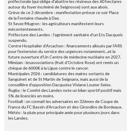
préfectorale (qui oblige d'abattre les résineux des 60 hectares
autour du foyer incriminé de Seignosse) sont aux abois.
Grève de ce 2 décembre : manifestation prévue ce soir Place
de la Fontaine chaude à Dax.
St Sever/Mugron : les agriculteurs manifestent leurs
mécontentements.
Préfecture des Landes : l'agrément sanitaire d'un Ets Dacquois
suspendu.
Centre Hospitalier d'Arcachon : financements alloués par l'ARS
pour l'extension du service des urgences notamment...et la
future ouverture d'Un Centre de médecine nucléaire en 2027.
Mimizan : lesassociations (fruit d'Octobre Rose) ont remis un
chèque de 6000€ à la Ligue contre le cancer.
Municipales 2026 : candidatures des maires sortants de
Sanguinet et de St Martin de Seignanx, mais aussi de la
conseillère d'opposition Dacquoise Viviane Loume-Seixo.
Rugby : le Comité des Landes note un bilan sportif positif mais
5% de licenciés en moins.
Football : on connait les adversaires en 32èmes de Coupe de
France du FC Bassin d'Arcachon et des Girondins de Bordeaux.
Météo : la pluie pour principale amie pour plusieurs jours dans
les Landes.