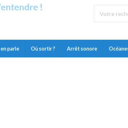
s'entendre !
rands Lacs
89.3 
du Littoral landais, du Marensin, du Pays
en parle
Où sortir ?
Arrêt sonore
Océane