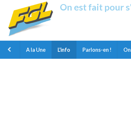
On est fait pour 
Fréquence G
1ère Radio FM du Nord des Landes, 
Montois et du Grand Dax
A la Une
L'info
Parlons-en !
On 