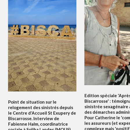
Edition spéciale 'Aprè
Biscarrosse' : témoig
Point de situation sur le
sinistrée sexagénaire
relogement des sinistrés depuis
des démarches adminis
le Centre d'Accueil St Exupery de
Pour Catherine le 'co
Biscarrosse. Interview de
les assureurs (et exper
Fabienne Halm, coordinatrice
complexe mais 'positif
sociale à Soliha Landes (MOUS).