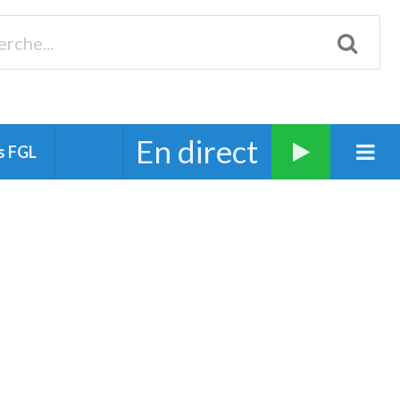
Biscarrosse 98.3 Plages océanes 91.1 Mimizan 93.7 Ste-Eulalie
94.7 Grand Dax 91.9 Soustons 90.1 Mt-de-Marsan
En direct
s FGL