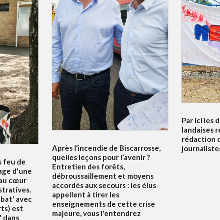
Par ici les 
landaises r
rédaction 
Après l’incendie de Biscarrosse,
journalistes
quelles leçons pour l’avenir ?
s feu de
Entretien des forêts,
nage d'une
débroussaillement et moyens
 au cœur
accordés aux secours : les élus
tratives.
appellent à tirer les
mbat' avec
enseignements de cette crise
ts) est
majeure, vous l'entendrez
' dans