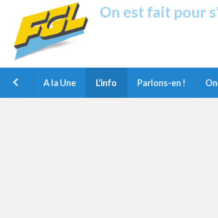
On est fait pour 
Fréquence G
1ère Radio FM du Nord des Landes, 
Montois et du Grand Dax
A la Une
L'info
Parlons-en !
On 