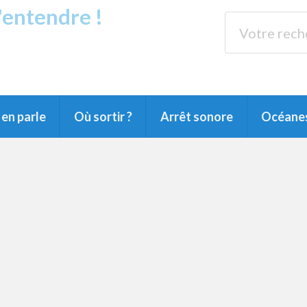
s'entendre !
rands Lacs
89.3 
du Littoral landais, du Marensin, du Pays
en parle
Où sortir ?
Arrêt sonore
Océane