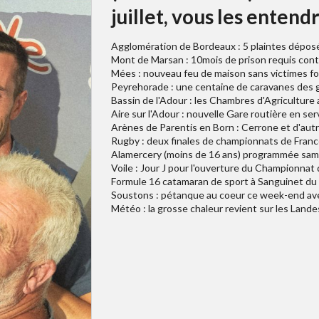
juillet, vous les entendr
Agglomération de Bordeaux : 5 plaintes déposée
Mont de Marsan : 10mois de prison requis cont
Mées : nouveau feu de maison sans victimes f
Peyrehorade : une centaine de caravanes des ge
Bassin de l'Adour : les Chambres d'Agriculture 
Aire sur l'Adour : nouvelle Gare routière en ser
Arènes de Parentis en Born : Cerrone et d'autre
Rugby : deux finales de championnats de France
Alamercery (moins de 16 ans) programmée sam
Voile : Jour J pour l'ouverture du Championn
Formule 16 catamaran de sport à Sanguinet du 25
Soustons : pétanque au coeur ce week-end ave
Météo : la grosse chaleur revient sur les Lan