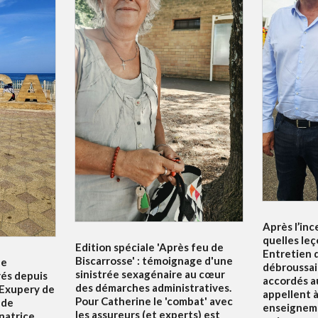
Après l’inc
quelles leç
Edition spéciale 'Après feu de
Entretien d
Biscarrosse' : témoignage d'une
le
débroussai
sinistrée sexagénaire au cœur
rés depuis
accordés au
des démarches administratives.
 Exupery de
appellent à 
Pour Catherine le 'combat' avec
 de
enseigneme
les assureurs (et experts) est
natrice