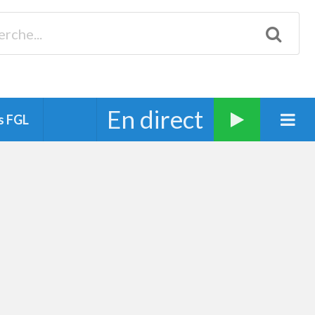
Biscarrosse 98.3 Plages océanes 91.1 Mimizan 93.7 Ste-Eulalie
94.7 Grand Dax 91.9 Soustons 90.1 Mt-de-Marsan
En direct
s FGL