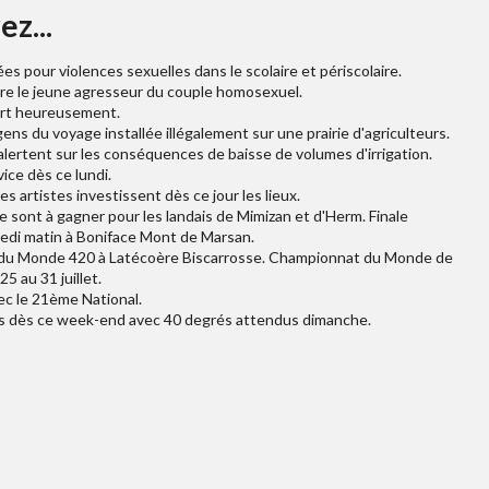
ez...
s pour violences sexuelles dans le scolaire et périscolaire.
re le jeune agresseur du couple homosexuel.
ort heureusement.
ns du voyage installée illégalement sur une prairie d'agriculteurs.
alertent sur les conséquences de baisse de volumes d'irrigation.
vice dès ce lundi.
s artistes investissent dès ce jour les lieux.
 sont à gagner pour les landais de Mimizan et d'Herm. Finale
edi matin à Boniface Mont de Marsan.
at du Monde 420 à Latécoère Biscarrosse. Championnat du Monde de
 au 31 juillet.
c le 21ème National.
des dès ce week-end avec 40 degrés attendus dimanche.