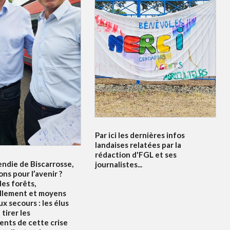
Par ici les dernières infos
landaises relatées par la
rédaction d'FGL et ses
endie de Biscarrosse,
journalistes...
ons pour l’avenir ?
es forêts,
llement et moyens
x secours : les élus
tirer les
nts de cette crise