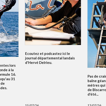
Ecoutez et podcastez ici le
journal départemental landais
d'Hervé Delrieu.
entes lors
nde à la
ormule 16.
Pas de crai
squ'au 31
baïne géan
u de
mètres qui
ndes.
de Biscarr
d'été...
15/07/26
13/07/26