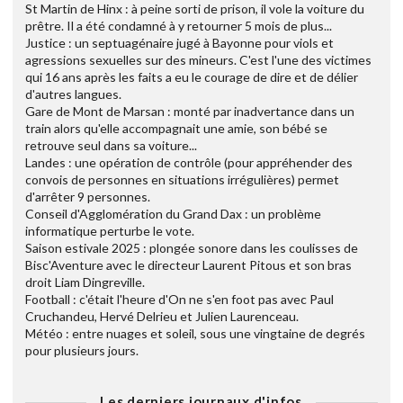
St Martin de Hinx : à peine sorti de prison, il vole la voiture du
prêtre. Il a été condamné à y retourner 5 mois de plus...
Justice : un septuagénaire jugé à Bayonne pour viols et
agressions sexuelles sur des mineurs. C'est l'une des victimes
qui 16 ans après les faits a eu le courage de dire et de délier
d'autres langues.
Gare de Mont de Marsan : monté par inadvertance dans un
train alors qu'elle accompagnait une amie, son bébé se
retrouve seul dans sa voiture...
Landes : une opération de contrôle (pour appréhender des
convois de personnes en situations irrégulières) permet
d'arrêter 9 personnes.
Conseil d'Agglomération du Grand Dax : un problème
informatique perturbe le vote.
Saison estivale 2025 : plongée sonore dans les coulisses de
Bisc'Aventure avec le directeur Laurent Pitous et son bras
droit Liam Dingreville.
Football : c'était l'heure d'On ne s'en foot pas avec Paul
Cruchandeu, Hervé Delrieu et Julien Laurenceau.
Météo : entre nuages et soleil, sous une vingtaine de degrés
pour plusieurs jours.
Les derniers journaux d'infos