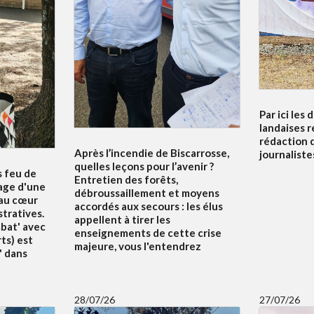
Par ici les 
landaises r
rédaction 
Après l’incendie de Biscarrosse,
journalistes
quelles leçons pour l’avenir ?
s feu de
Entretien des forêts,
nage d'une
débroussaillement et moyens
 au cœur
accordés aux secours : les élus
tratives.
appellent à tirer les
mbat' avec
enseignements de cette crise
ts) est
majeure, vous l'entendrez
' dans
28/07/26
27/07/26