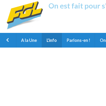
On est fait pour 
Fréquence G
1ère Radio FM du Nord des Landes, 
Montois et du Grand Dax
A la Une
L'info
Parlons-en !
On 