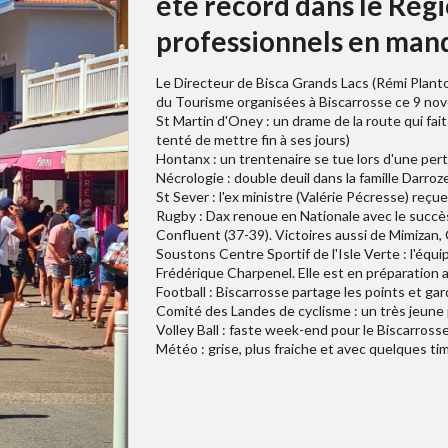
été record dans le Rég
professionnels en manq
Le Directeur de Bisca Grands Lacs (Rémi Plant
du Tourisme organisées à Biscarrosse ce 9 nov
St Martin d'Oney : un drame de la route qui fait
tenté de mettre fin à ses jours)
Hontanx : un trentenaire se tue lors d'une perte
Nécrologie : double deuil dans la famille Darroz
St Sever : l'ex ministre (Valérie Pécresse) reç
Rugby : Dax renoue en Nationale avec le succè
Confluent (37-39). Victoires aussi de Mimiza
Soustons Centre Sportif de l'Isle Verte : l'équi
Frédérique Charpenel. Elle est en préparation 
Football : Biscarrosse partage les points et ga
Comité des Landes de cyclisme : un très jeune
Volley Ball : faste week-end pour le Biscarros
Météo : grise, plus fraiche et avec quelques tim