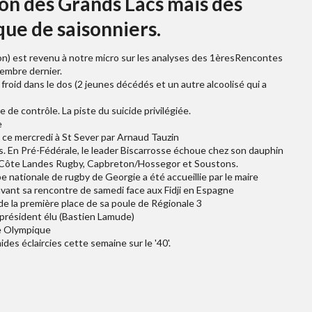
ion des Grands Lacs mais des
ue de saisonniers.
on) est revenu à notre micro sur les analyses des 1èresRencontes
embre dernier.
 froid dans le dos (2 jeunes décédés et un autre alcoolisé qui a
 de contrôle. La piste du suicide privilégiée.
e
ue ce mercredi à St Sever par Arnaud Tauzin
s. En Pré-Fédérale, le leader Biscarrosse échoue chez son dauphin
n, Côte Landes Rugby, Capbreton/Hossegor et Soustons.
pe nationale de rugby de Georgie a été accueillie par le maire
avant sa rencontre de samedi face aux Fidji en Espagne
rde la première place de sa poule de Régionale 3
 président élu (Bastien Lamude)
se Olympique
ides éclaircies cette semaine sur le '40'.