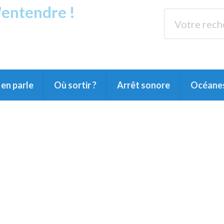
s'entendre !
rands Lacs
89.3 
du Littoral landais, du Marensin, du Pays
en parle
Où sortir ?
Arrêt sonore
Océane