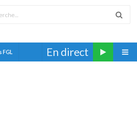
Biscarrosse 98.3 Plages océanes 91.1 Mimizan 93.7 Ste-Eulalie
94.7 Grand Dax 91.9 Soustons 90.1 Mt-de-Marsan
En direct
s FGL