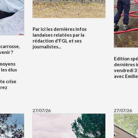
Par ici les dernières infos
landaises relatées par la
rédaction d'FGL et ses
scarrosse,
journalistes...
venir ?
Edition spé
 moyens
dernières 
 les élus
vendredi 31
avec Emili
te crise
drez
27/07/26
27/07/26