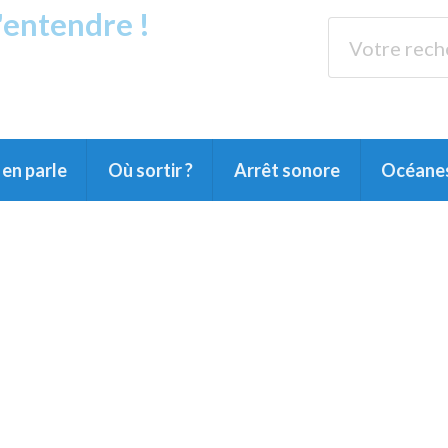
s'entendre !
rands Lacs
89.3 
du Littoral landais, du Marensin, du Pays
en parle
Où sortir ?
Arrêt sonore
Océane