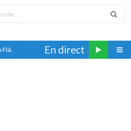
Biscarrosse 98.3 Plages océanes 91.1 Mimizan 93.7 Ste-Eulalie
94.7 Grand Dax 91.9 Soustons 90.1 Mt-de-Marsan
En direct
s FGL