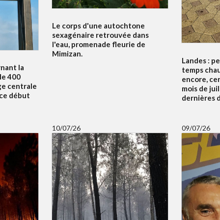
Le corps d'une autochtone
sexagénaire retrouvée dans
l'eau, promenade fleurie de
Mimizan.
Landes : p
nant la
temps chau
de 400
encore, ce
ge centrale
mois de juil
 ce début
dernières d
10/07/26
09/07/26