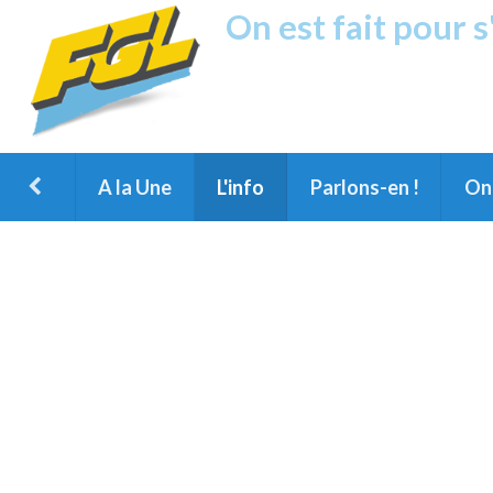
On est fait pour 
Fréquence G
1ère Radio FM du Nord des Landes, 
Montois et du Grand Dax
A la Une
L'info
Parlons-en !
On 