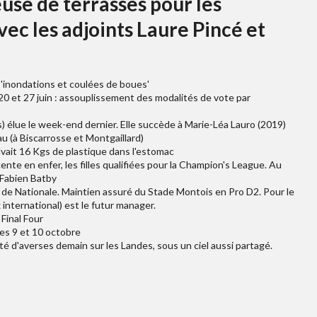
use de terrasses pour les
vec les adjoints Laure Pincé et
 'inondations et coulées de boues'
0 et 27 juin : assouplissement des modalités de vote par
 élue le week-end dernier. Elle succède à Marie-Léa Lauro (2019)
u (à Biscarrosse et Montgaillard)
vait 16 Kgs de plastique dans l'estomac
ente en enfer, les filles qualifiées pour la Champion's League. Au
 Fabien Batby
/2 de Nationale. Maintien assuré du Stade Montois en Pro D2. Pour le
 international) est le futur manager.
 Final Four
les 9 et 10 octobre
ité d'averses demain sur les Landes, sous un ciel aussi partagé.