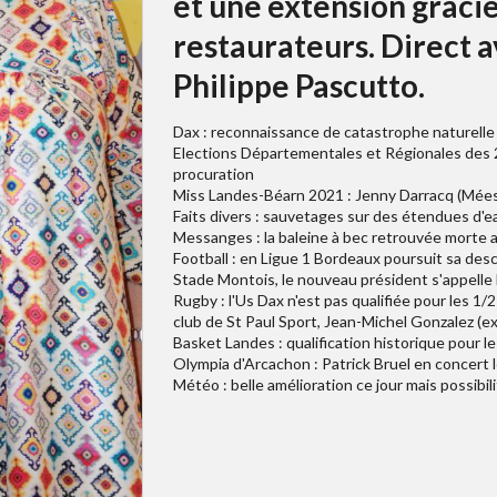
et une extension gracie
restaurateurs. Direct a
Philippe Pascutto.
Dax : reconnaissance de catastrophe naturelle
Elections Départementales et Régionales des 2
procuration
Miss Landes-Béarn 2021 : Jenny Darracq (Mées)
Faits divers : sauvetages sur des étendues d'ea
Messanges : la baleine à bec retrouvée morte a
Football : en Ligue 1 Bordeaux poursuit sa desc
Stade Montois, le nouveau président s'appelle
Rugby : l'Us Dax n'est pas qualifiée pour les 1
club de St Paul Sport, Jean-Michel Gonzalez (ex
Basket Landes : qualification historique pour le
Olympia d'Arcachon : Patrick Bruel en concert 
Météo : belle amélioration ce jour mais possibil