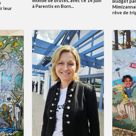
monde de brutes, avec ce 14 juin
Budget par
s
à Parentis en Born...
Mimizannai
r leur
rêve de tri