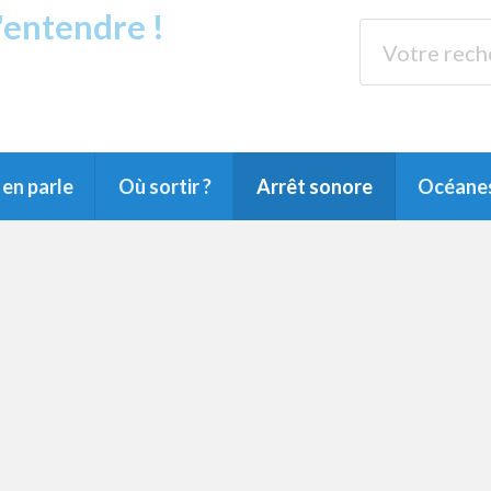
s'entendre !
rands Lacs
89.3 
du Littoral landais, du Marensin, du Pays
en parle
Où sortir ?
Arrêt sonore
Océane