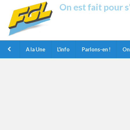
On est fait pour 
Fréquence G
1ère Radio FM du Nord des Landes, 
Montois et du Grand Dax
A la Une
L'info
Parlons-en !
On 