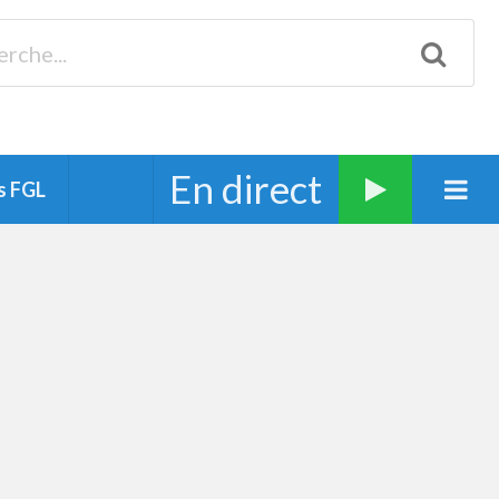
Biscarrosse 98.3 Plages océanes 91.1 Mimizan 93.7 Ste-Eulalie
94.7 Grand Dax 91.9 Soustons 90.1 Mt-de-Marsan
En direct
s FGL