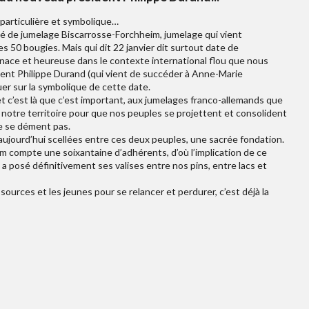
 particulière et symbolique…
té de jumelage Biscarrosse-Forchheim, jumelage qui vient
 50 bougies. Mais qui dit 22 janvier dit surtout date de
enace et heureuse dans le contexte international flou que nous
dent Philippe Durand (qui vient de succéder à Anne-Marie
uer sur la symbolique de cette date.
 et c’est là que c’est important, aux jumelages franco-allemands que
notre territoire pour que nos peuples se projettent et consolident
ne se dément pas.
s aujourd’hui scellées entre ces deux peuples, une sacrée fondation.
 compte une soixantaine d’adhérents, d’où l’implication de ce
, a posé définitivement ses valises entre nos pins, entre lacs et
sources et les jeunes pour se relancer et perdurer, c’est déjà la