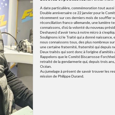
A date particulière, commémoration tout aussi
Double anniversaire ce 22 janvier pour le Comi
récemment sur ces derniers mois de souffler ses
réconciliation franco-allemande, une lumière t
connaissons, d’où la volonté du nouveau prési
Deshayes) d’avoir tenu à notre micro à s'expliq
Soulignons ici le Traité qui a donné naissance,
nous connaissons tous, des plus nombreux sur 
une certaine fraternité, fraternité qui depuis 
Deux traités qui sont donc à l’origine d’amitié
Rappelons que le Comité Biscarrosse-Forchheim
retraité de la gendarmerie qui, depuis trois ans
Océan.
Au jumelage à présent de savoir trouver les res
mission de Philippe Durand.