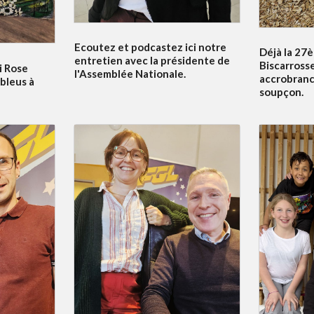
Ecoutez et podcastez ici notre
Déjà la 27è
entretien avec la présidente de
Biscarrosse
i Rose
l'Assemblée Nationale.
accrobranc
bleus à
soupçon.