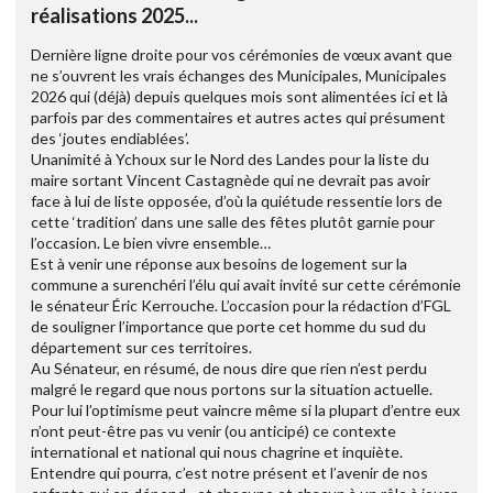
réalisations 2025...
Dernière ligne droite pour vos cérémonies de vœux avant que
ne s’ouvrent les vrais échanges des Municipales, Municipales
2026 qui (déjà) depuis quelques mois sont alimentées ici et là
parfois par des commentaires et autres actes qui présument
des ‘joutes endiablées’.
Unanimité à Ychoux sur le Nord des Landes pour la liste du
maire sortant Vincent Castagnède qui ne devrait pas avoir
face à lui de liste opposée, d’où la quiétude ressentie lors de
cette ‘tradition’ dans une salle des fêtes plutôt garnie pour
l’occasion. Le bien vivre ensemble…
Est à venir une réponse aux besoins de logement sur la
commune a surenchéri l’élu qui avait invité sur cette cérémonie
le sénateur Éric Kerrouche. L’occasion pour la rédaction d’FGL
de souligner l’importance que porte cet homme du sud du
département sur ces territoires.
Au Sénateur, en résumé, de nous dire que rien n’est perdu
malgré le regard que nous portons sur la situation actuelle.
Pour lui l’optimisme peut vaincre même si la plupart d’entre eux
n’ont peut-être pas vu venir (ou anticipé) ce contexte
international et national qui nous chagrine et inquiète.
Entendre qui pourra, c’est notre présent et l’avenir de nos