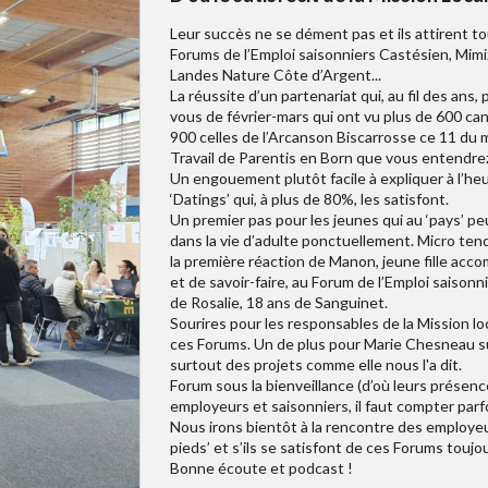
Leur succès ne se dément pas et ils attirent to
Forums de l’Emploi saisonniers Castésien, Mimiz
Landes Nature Côte d’Argent...
La réussite d’un partenariat qui, au fil des ans
vous de février-mars qui ont vu plus de 600 ca
900 celles de l’Arcanson Biscarrosse ce 11 du 
Travail de Parentis en Born que vous entendre
Un engouement plutôt facile à expliquer à l’he
‘Datings’ qui, à plus de 80%, les satisfont.
Un premier pas pour les jeunes qui au ‘pays’ pe
dans la vie d’adulte ponctuellement. Micro tend
la première réaction de Manon, jeune fille a
et de savoir-faire, au Forum de l’Emploi saison
de Rosalie, 18 ans de Sanguinet.
Sourires pour les responsables de la Mission loca
ces Forums. Un de plus pour Marie Chesneau sur
surtout des projets comme elle nous l'a dit.
Forum sous la bienveillance (d’où leurs présenc
employeurs et saisonniers, il faut compter parfo
Nous irons bientôt à la rencontre des employeur
pieds’ et s’ils se satisfont de ces Forums toujo
Bonne écoute et podcast !