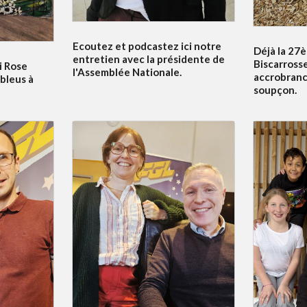
Ecoutez et podcastez ici notre
Déjà la 27è
entretien avec la présidente de
Biscarrosse
i Rose
l'Assemblée Nationale.
accrobranc
bleus à
soupçon.