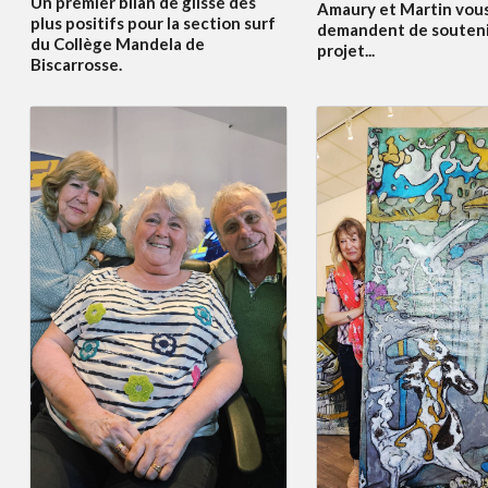
Un premier bilan de glisse des
Amaury et Martin vou
plus positifs pour la section surf
demandent de souteni
du Collège Mandela de
projet...
Biscarrosse.