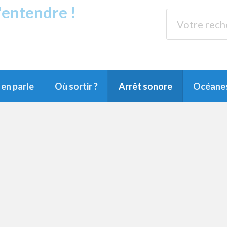
s'entendre !
rands Lacs
89.3 
du Littoral landais, du Marensin, du Pays
en parle
Où sortir ?
Arrêt sonore
Océane