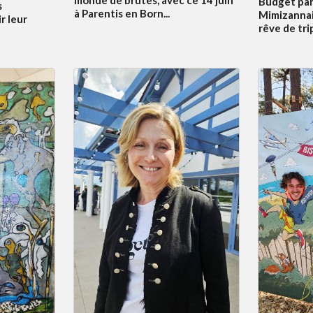
Budget par
s
à Parentis en Born...
Mimizannai
r leur
rêve de tri