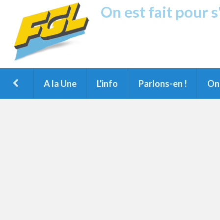
On est fait pour 
Fréquence G
1ère Radio FM du Nord des Landes, 
Montois et du Grand Dax
A la Une
L'info
Parlons-en !
On 