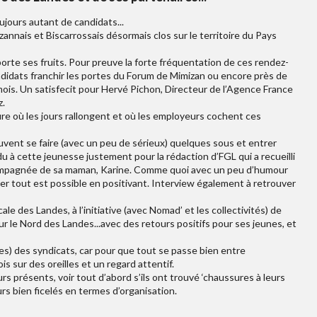
ujours autant de candidats...
annais et Biscarrossais désormais clos sur le territoire du Pays
, porte ses fruits. Pour preuve la forte fréquentation de ces rendez-
ndidats franchir les portes du Forum de Mimizan ou encore près de
mois. Un satisfecit pour Hervé Pichon, Directeur de l’Agence France
z.
ure où les jours rallongent et où les employeurs cochent ces
uvent se faire (avec un peu de sérieux) quelques sous et entrer
u à cette jeunesse justement pour la rédaction d’FGL qui a recueilli
ccompagnée de sa maman, Karine. Comme quoi avec un peu d’humour
nier tout est possible en positivant. Interview également à retrouver
le des Landes, à l’initiative (avec Nomad’ et les collectivités) de
 le Nord des Landes...avec des retours positifs pour ses jeunes, et
es) des syndicats, car pour que tout se passe bien entre
is sur des oreilles et un regard attentif.
s présents, voir tout d’abord s’ils ont trouvé ‘chaussures à leurs
urs bien ficelés en termes d’organisation.