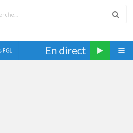
Biscarrosse 98.3 Plages océanes 91.1 Mimizan 93.7 Ste-Eulalie
94.7 Grand Dax 91.9 Soustons 90.1 Mt-de-Marsan
En direct
s FGL