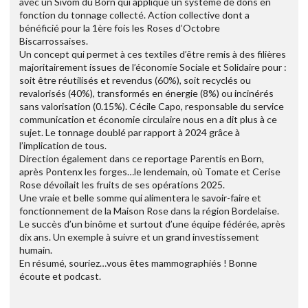
avec un Sivom du Born qui applique un système de dons en
fonction du tonnage collecté. Action collective dont a
bénéficié pour la 1ère fois les Roses d’Octobre
Biscarrossaises.
Un concept qui permet à ces textiles d’être remis à des filières
majoritairement issues de l’économie Sociale et Solidaire pour :
soit être réutilisés et revendus (60%), soit recyclés ou
revalorisés (40%), transformés en énergie (8%) ou incinérés
sans valorisation (0.15%). Cécile Capo, responsable du service
communication et économie circulaire nous en a dit plus à ce
sujet. Le tonnage doublé par rapport à 2024 grâce à
l’implication de tous.
Direction également dans ce reportage Parentis en Born,
après Pontenx les forges…le lendemain, où Tomate et Cerise
Rose dévoilait les fruits de ses opérations 2025.
Une vraie et belle somme qui alimentera le savoir-faire et
fonctionnement de la Maison Rose dans la région Bordelaise.
Le succès d’un binôme et surtout d’une équipe fédérée, après
dix ans. Un exemple à suivre et un grand investissement
humain.
En résumé, souriez…vous êtes mammographiés ! Bonne
écoute et podcast.