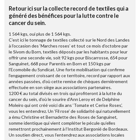
Retour ici sur la collecte record de textiles qui a
généré des bénéfices pour la lutte contre le
cancer du sein.
1 564 kgs, oui plus de 1 564 kgs.
C’est ici le tonnage de textiles collecté sur le Nord des Landes
à l’occasion des ‘Marches roses’ et tout ce mois d’octobre par
le Sivom du Born, textiles déposés par les habitants pour leur
offrir une seconde vie, soit 92 kgs pour Biscarrosse, 654 pour
Sanguinet, 668 pour Parentis en Born et 150 kgs par
l’Ecomobile du Syndicat. Une forte mobilisation qui confirme
l’engagement croissant de ce territoire, record par rapport aux
années passées, d’où cette remise de chèques dernièrement
effectuée en son siège aux associations partenaires.
1200 € au total divisés en trois qui profiteront à la lutte du
cancer du sein, d’où le sourire d’Ann Leroy et de Delphine
Moleiro qui ont créé voici dix ans ‘Tomate et Cerise Roses’,
vous les entendrez. Un ‘Fil rose’ de solidarité qui naturellement
a ému Christine et Bernadette des Roses de Sanguinet,
somme identique qui vient compléter le pécule qu’elles
remettront prochainement à l’Institut Bergonié de Bordeaux.
Un soutien direct, vous l’entendrez aux associations locales