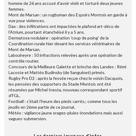
homme de 26 ans accusé d'avoir violé et torturé deux jeunes
femmes.
Mont de Marsan : un rugbyman des Espoirs Montois en garde à
vue pour violences.
Dax : des infiltrations ont impactées le plafond art-déco de
l'Atrium, pourtant étanchéisé il y a 5 ans.
Dermatose nodulaire : opération 'coup de poing' de la
Coordination rurale hier devant les services vétérinaires de
Mont de Marsan.
Labouheyre : 50 infractions relevées après une opération de
contrôle routier.
Concours de la Meilleure Galette et brioche des Landes : Rémi
Lacoste et Mattéo Budinsky (de Sanguinet) primés.
Rugby Pro D2 : après la fessée reçue chez le voisin Dacquois,
les pensées des supporters du Stade Montois ont été
résumées par Michel Inesta, nouveau correspondant sportif
d'FGL.
Football : c'était l'heure des pieds carrés,; comme tous les
jeudis en 2ème partie de ce journal.
Météo : vigilance jaune orages-pluies-inondations mais aussi
vagues-submersion.
Les derniers journaux d'infos