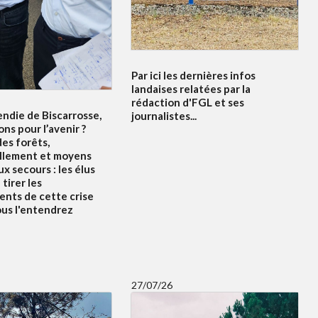
Par ici les dernières infos
landaises relatées par la
rédaction d'FGL et ses
endie de Biscarrosse,
journalistes...
ons pour l’avenir ?
es forêts,
llement et moyens
x secours : les élus
tirer les
nts de cette crise
ous l'entendrez
27/07/26