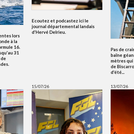
Ecoutez et podcastez ici le
journal départemental landais
d'Hervé Delrieu.
entes lors
nde à la
ormule 16.
Pas de crai
squ'au 31
baïne géan
u de
mètres qui
ndes.
de Biscarr
d'été...
15/07/26
13/07/26