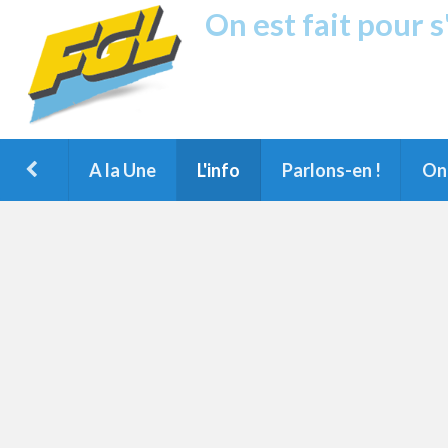
On est fait pour 
Fréquence G
1ère Radio FM du Nord des Landes, 
Montois et du Grand Dax
A la Une
L'info
Parlons-en !
On 