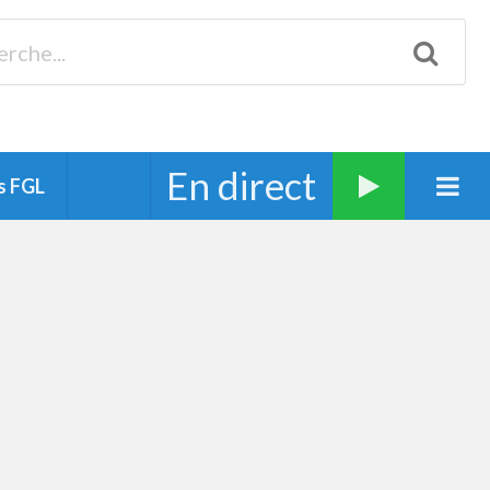
Biscarrosse 98.3 Plages océanes 91.1 Mimizan 93.7 Ste-Eulalie
94.7 Grand Dax 91.9 Soustons 90.1 Mt-de-Marsan
En direct
s FGL