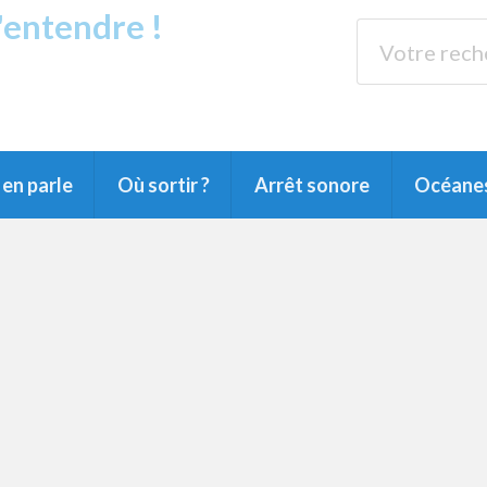
s'entendre !
rands Lacs
89.3 
du Littoral landais, du Marensin, du Pays
en parle
Où sortir ?
Arrêt sonore
Océane