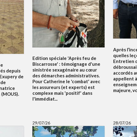
Après l’inc
quelles leç
Edition spéciale 'Après feu de
Entretien d
Biscarrosse' : témoignage d'une
le
débroussai
sinistrée sexagénaire au cœur
rés depuis
accordés au
des démarches administratives.
 Exupery de
appellent à 
Pour Catherine le 'combat' avec
 de
enseigneme
les assureurs (et experts) est
natrice
majeure, v
complexe mais 'positif' dans
s (MOUS).
l'immédiat...
29/07/26
28/07/26