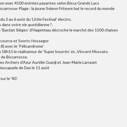
ation avec 4100 entrées payantes selon Bisca Grands Lacs
carrosse-Plage : la jeune Solenn Friteyre bat le record du monde
 2 au 6 août du 'Little Festival' électro.
 dans votre vie quotidienne ?.
se 'Bastiat Sièges' d'Hagetmau décroche le marché des 1500 chaises
Escource et Soorts-Hossegor
8) avec le 'Pélicandrome'
à 18h15 le réalisateur de 'Super bourrés' et...Vincent Moscato.
r de Biscarrosse.
r les Archers d'Azur Aurélie Guedj et Jean-Marie Larrazet
iascapade de Dax le 11 août
r le '40'.