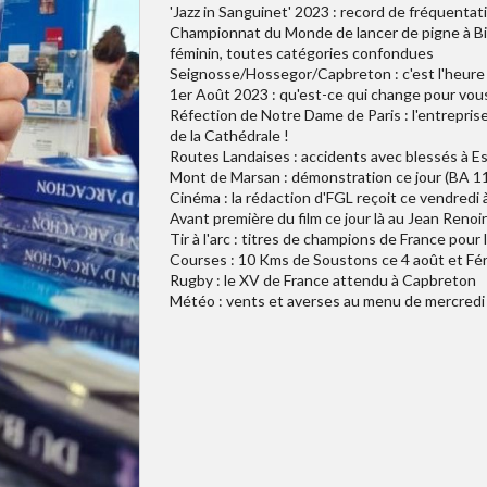
'Jazz in Sanguinet' 2023 : record de fréquent
Championnat du Monde de lancer de pigne à Bis
féminin, toutes catégories confondues
Seignosse/Hossegor/Capbreton : c'est l'heure du
1er Août 2023 : qu'est-ce qui change pour vous
Réfection de Notre Dame de Paris : l'entrepri
de la Cathédrale !
Routes Landaises : accidents avec blessés à 
Mont de Marsan : démonstration ce jour (BA 11
Cinéma : la rédaction d'FGL reçoit ce vendredi 
Avant première du film ce jour là au Jean Renoi
Tir à l'arc : titres de champions de France pou
Courses : 10 Kms de Soustons ce 4 août et Fér
Rugby : le XV de France attendu à Capbreton
Météo : vents et averses au menu de mercredi su