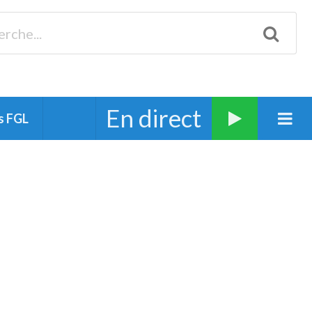
Biscarrosse 98.3 Plages océanes 91.1 Mimizan 93.7 Ste-Eulalie
94.7 Grand Dax 91.9 Soustons 90.1 Mt-de-Marsan
En direct
s FGL