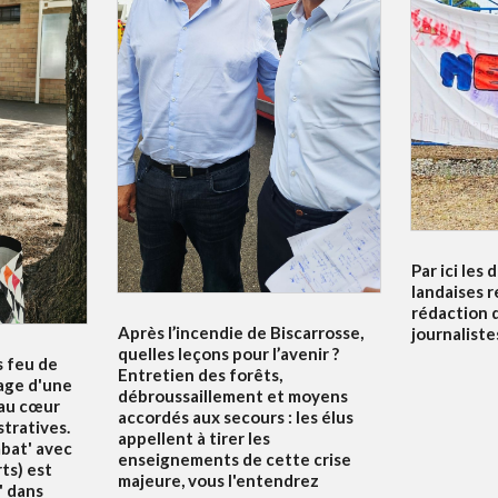
Par ici les 
landaises r
rédaction 
Après l’incendie de Biscarrosse,
journalistes
quelles leçons pour l’avenir ?
s feu de
Entretien des forêts,
nage d'une
débroussaillement et moyens
 au cœur
accordés aux secours : les élus
tratives.
appellent à tirer les
mbat' avec
enseignements de cette crise
ts) est
majeure, vous l'entendrez
' dans