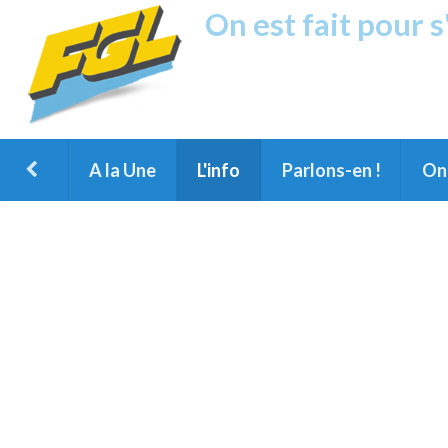
On est fait pour 
Fréquence G
1ère Radio FM du Nord des Landes, 
Montois et du Grand Dax
A la Une
L'info
Parlons-en !
On 