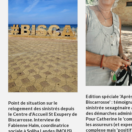
Edition spéciale 'Aprè
Biscarrosse' : témoig
Point de situation sur le
sinistrée sexagénaire
relogement des sinistrés depuis
des démarches adminis
le Centre d'Accueil St Exupery de
Pour Catherine le 'co
Biscarrosse. Interview de
les assureurs (et exper
Fabienne Halm, coordinatrice
complexe mais 'positif
sociale à Soliha Landes (MOUS).