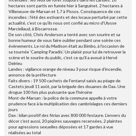
hectares sont partis en fumée hier à Sanguinet. 2 hectares à
Villeneuve-de-Marsan et 1.7 à Pissos. Conséquence de ces
incendies : l'été des estivants et des locaux perturbé par cette
actualité, c'est ce qu'ils nous ont confié au micro d'Ulysse
Marciellaud, à Biscarrosse.
De son côté, Chris Anderson a tenté avec son sourire et sa
bonne humeur de vous faire oublier pendant une soirée ces
évènements. Le roi du Madison était au Bimbo, à l'occasion de
sa tournée 'Camping Paradis'. Un plaisir pour lui de retrouver la
scène et le sourire du public, c'est ce qu'il a avoué à Hervé
Delrieu
Landes : vigilance orange de niveau 3 pour risque d'incendie,
annonce de la préfecture
Faits divers : 19 500 cachets de Fentanyl saisis au péage de
Castets jeudi 11 août, par la brigade des douanes de Dax. Une
drogue 100 fois plus puissante que l'héroïne
Mont-de-Marsan : la police de la commune appelle à votre
prudence face à la multiplication des cambriolages ces derniers
jours
Dax : bilan positif des férias avec 800 000 festayre. L'envers du
décor c'est aussi, 20 piqûres sauvages recensées, 2 plaintes
pour agressions sexuelles déposées et 17 gardes à vue
réalisées au total