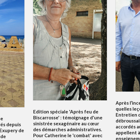
Après l’inc
quelles leç
Edition spéciale 'Après feu de
Entretien d
Biscarrosse' : témoignage d'une
le
débroussai
sinistrée sexagénaire au cœur
rés depuis
accordés au
des démarches administratives.
 Exupery de
appellent à 
Pour Catherine le 'combat' avec
 de
enseigneme