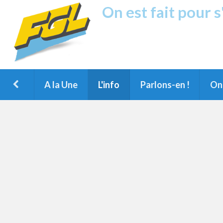
On est fait pour 
Fréquence G
1ère Radio FM du Nord des Landes, 
Montois et du Grand Dax
A la Une
L'info
Parlons-en !
On 