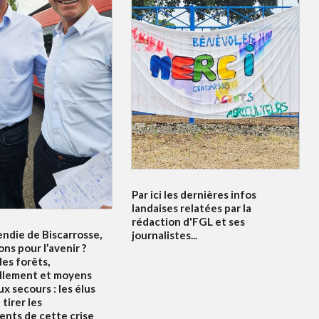
Par ici les dernières infos
landaises relatées par la
rédaction d'FGL et ses
endie de Biscarrosse,
journalistes...
ons pour l’avenir ?
es forêts,
llement et moyens
x secours : les élus
tirer les
nts de cette crise