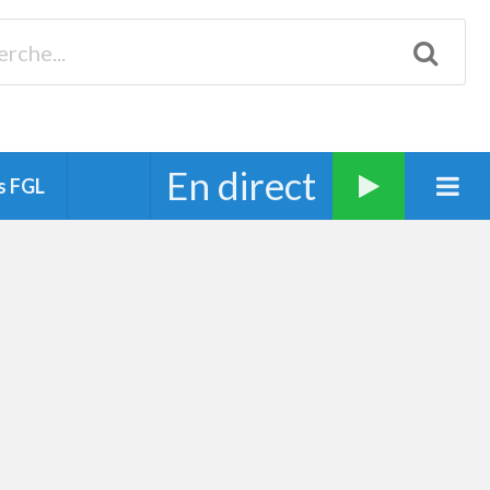
Biscarrosse 98.3 Plages océanes 91.1 Mimizan 93.7 Ste-Eulalie
94.7 Grand Dax 91.9 Soustons 90.1 Mt-de-Marsan
En direct
s FGL