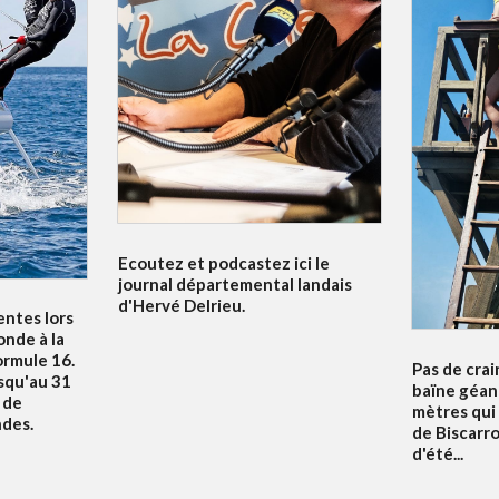
Ecoutez et podcastez ici le
journal départemental landais
d'Hervé Delrieu.
entes lors
nde à la
ormule 16.
Pas de crai
squ'au 31
baïne géan
u de
mètres qui
ndes.
de Biscarr
d'été...