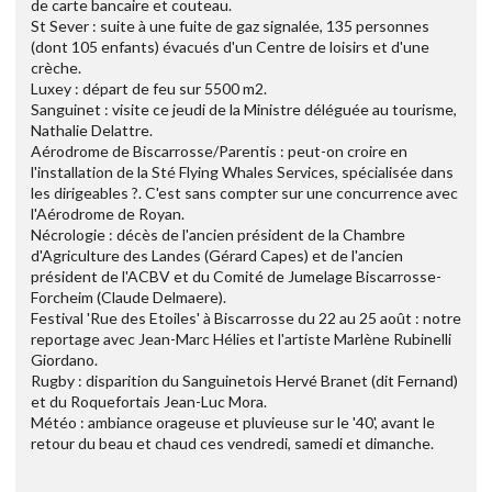
de carte bancaire et couteau.
St Sever : suite à une fuite de gaz signalée, 135 personnes
(dont 105 enfants) évacués d'un Centre de loisirs et d'une
crèche.
Luxey : départ de feu sur 5500 m2.
Sanguinet : visite ce jeudi de la Ministre déléguée au tourisme,
Nathalie Delattre.
Aérodrome de Biscarrosse/Parentis : peut-on croire en
l'installation de la Sté Flying Whales Services, spécialisée dans
les dirigeables ?. C'est sans compter sur une concurrence avec
l'Aérodrome de Royan.
Nécrologie : décès de l'ancien président de la Chambre
d'Agriculture des Landes (Gérard Capes) et de l'ancien
président de l'ACBV et du Comité de Jumelage Biscarrosse-
Forcheim (Claude Delmaere).
Festival 'Rue des Etoiles' à Biscarrosse du 22 au 25 août : notre
reportage avec Jean-Marc Hélies et l'artiste Marlène Rubinelli
Giordano.
Rugby : disparition du Sanguinetois Hervé Branet (dit Fernand)
et du Roquefortais Jean-Luc Mora.
Météo : ambiance orageuse et pluvieuse sur le '40', avant le
retour du beau et chaud ces vendredi, samedi et dimanche.