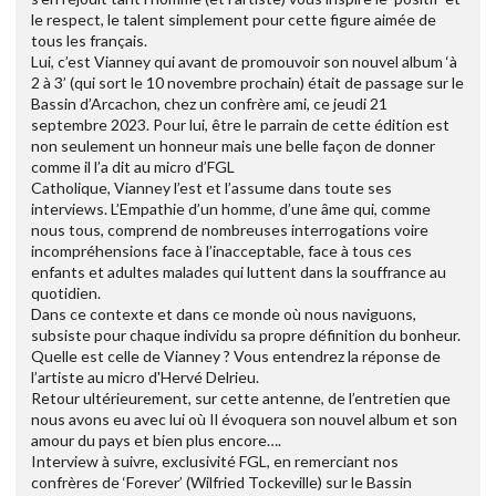
le respect, le talent simplement pour cette figure aimée de
tous les français.
Lui, c’est Vianney qui avant de promouvoir son nouvel album ‘à
2 à 3’ (qui sort le 10 novembre prochain) était de passage sur le
Bassin d’Arcachon, chez un confrère ami, ce jeudi 21
septembre 2023. Pour lui, être le parrain de cette édition est
non seulement un honneur mais une belle façon de donner
comme il l’a dit au micro d’FGL
Catholique, Vianney l’est et l’assume dans toute ses
interviews. L’Empathie d’un homme, d’une âme qui, comme
nous tous, comprend de nombreuses interrogations voire
incompréhensions face à l’inacceptable, face à tous ces
enfants et adultes malades qui luttent dans la souffrance au
quotidien.
Dans ce contexte et dans ce monde où nous naviguons,
subsiste pour chaque individu sa propre définition du bonheur.
Quelle est celle de Vianney ? Vous entendrez la réponse de
l’artiste au micro d'Hervé Delrieu.
Retour ultérieurement, sur cette antenne, de l’entretien que
nous avons eu avec lui où Il évoquera son nouvel album et son
amour du pays et bien plus encore….
Interview à suivre, exclusivité FGL, en remerciant nos
confrères de ‘Forever’ (Wilfried Tockeville) sur le Bassin