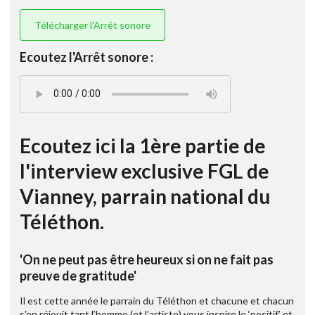
Télécharger l'Arrêt sonore
Ecoutez l'Arrêt sonore :
Ecoutez ici la 1ère partie de
l'interview exclusive FGL de
Vianney, parrain national du
Téléthon.
'On ne peut pas être heureux si on ne fait pas
preuve de gratitude'
Il est cette année le parrain du Téléthon et chacune et chacun
s’en réjouit tant l’homme (et l’artiste) vous inspire le ‘positif’ et