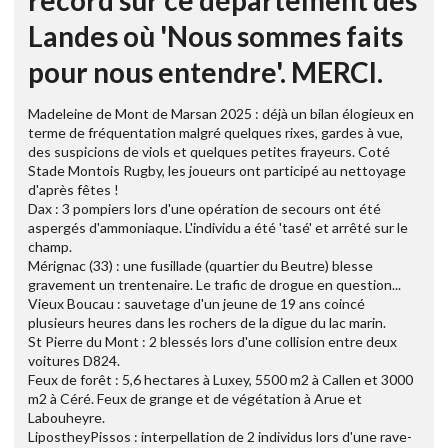
record sur ce département des
Landes où 'Nous sommes faits
pour nous entendre'. MERCI.
Madeleine de Mont de Marsan 2025 : déjà un bilan élogieux en
terme de fréquentation malgré quelques rixes, gardes à vue,
des suspicions de viols et quelques petites frayeurs. Coté
Stade Montois Rugby, les joueurs ont participé au nettoyage
d'après fêtes !
Dax : 3 pompiers lors d'une opération de secours ont été
aspergés d'ammoniaque. L'individu a été 'tasé' et arrêté sur le
champ.
Mérignac (33) : une fusillade (quartier du Beutre) blesse
gravement un trentenaire. Le trafic de drogue en question...
Vieux Boucau : sauvetage d'un jeune de 19 ans coincé
plusieurs heures dans les rochers de la digue du lac marin.
St Pierre du Mont : 2 blessés lors d'une collision entre deux
voitures D824.
Feux de forêt : 5,6 hectares à Luxey, 5500 m2 à Callen et 3000
m2 à Céré. Feux de grange et de végétation à Arue et
Labouheyre.
LipostheyPissos : interpellation de 2 individus lors d'une rave-